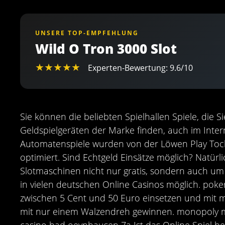
UNSERE TOP-EMPFEHLUNG
Wild O Tron 3000 Slot
★★★★★
Experten-Bewertung: 9.6/10
Sie können die beliebten Spielhallen Spiele, die
Geldspielgeräten der Marke finden, auch im Inter
Automatenspiele wurden von der Löwen Play Tocht
optimiert. Sind Echtgeld Einsätze möglich? Natürli
Slotmaschinen nicht nur gratis, sondern auch um Ec
in vielen deutschen Online Casinos möglich. pok
zwischen 5 Cent und 50 Euro einsetzen und mit 
mit nur einem Walzendreh gewinnen. monopoly m