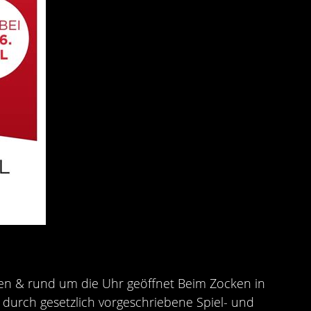
n & rund um die Uhr geöffnet Beim Zocken in
 durch gesetzlich vorgeschriebene Spiel- und