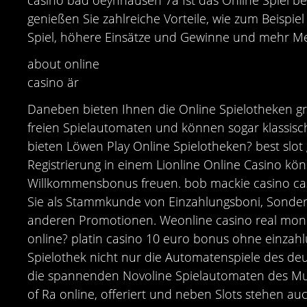
casino bad oeynhausen 7a
Ist das Online Spiel b
genießen Sie zahlreiche Vorteile, wie zum Beisp
Spiel, höhere Einsätze und Gewinne und mehr M
about online
casino är
Daneben bieten Ihnen die Online Spielotheken gr
freien Spielautomaten und können sogar klassisc
bieten Löwen Play Online Spielotheken? best slot
Registrierung in einem Lionline Online Casino kön
Willkommensbonus freuen. bob mackie casino ca
Sie als Stammkunde von Einzahlungsboni, Sonde
anderen Promotionen. Weonline casino real mone
online? platin casino 10 euro bonus ohne einzahl
Spielothek nicht nur die Automatenspiele des de
die spannenden Novoline Spielautomaten des Mu
of Ra online, offeriert und neben Slots stehen auc