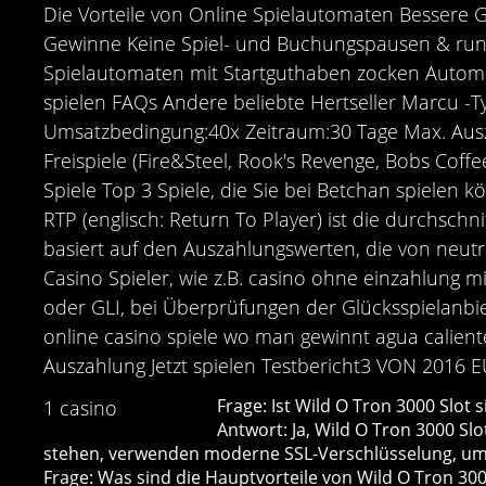
Die Vorteile von Online Spielautomaten Bessere
Gewinne Keine Spiel- und Buchungspausen & rund
Spielautomaten mit Startguthaben zocken Automa
spielen FAQs Andere beliebte Hertseller Marcu -
Umsatzbedingung:40x Zeitraum:30 Tage Max. Ausza
Freispiele (Fire&Steel, Rook's Revenge, Bobs Coff
Spiele Top 3 Spiele, die Sie bei Betchan spielen
RTP (englisch: Return To Player) ist die durchsch
basiert auf den Auszahlungswerten, die von neut
Casino Spieler, wie z.B. casino ohne einzahlung m
oder GLI, bei Überprüfungen der Glücksspielanbiet
online casino spiele wo man gewinnt
agua calient
Auszahlung Jetzt spielen Testbericht3 VON 2016 
Frage: Ist Wild O Tron 3000 Slot s
1 casino
Antwort: Ja, Wild O Tron 3000 Sl
stehen, verwenden moderne SSL-Verschlüsselung, um
Frage: Was sind die Hauptvorteile von Wild O Tron 300