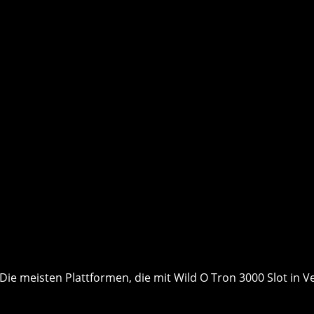
 Die meisten Plattformen, die mit Wild O Tron 3000 Slot in 