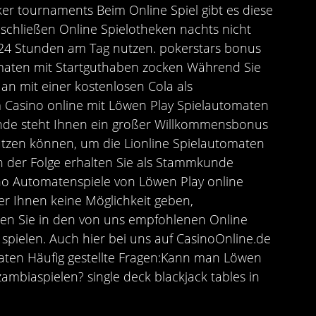
r tournaments Beim Online Spiel gibt es diese
chließen Online Spielotheken nachts nicht
 24 Stunden am Tag nutzen. pokerstars bonus
maten mit Startguthaben zocken Während Sie
 an mit einer kostenlosen Cola als
 Casino online mit Löwen Play Spielautomaten
unde steht Ihnen ein großer Willkommensbonus
nutzen können, um die Lionline Spielautomaten
in der Folge erhalten Sie als Stammkunde
no Automatenspiele von Löwen Play online
er Ihnen keine Möglichkeit geben,
en Sie in den von uns empfohlenen Online
 spielen. Auch hier bei uns auf CasinoOnline.de
maten Häufig gestellte Fragen:Kann man Löwen
ambiaspielen? single deck blackjack tables in